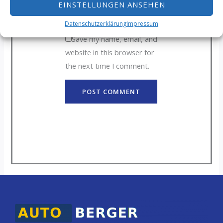
EINSTELLUNGEN ANSEHEN
Adresse*
Website
Datenschutzerklärung
Impressum
Save my name, email, and
website in this browser for
the next time I comment.