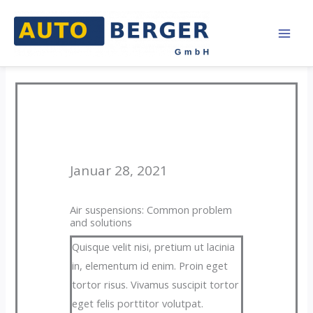
Zum
Inhalt
springen
Comment
Januar 28, 2021
Air suspensions: Common problem
and solutions
Quisque velit nisi, pretium ut lacinia
in, elementum id enim. Proin eget
tortor risus. Vivamus suscipit tortor
eget felis porttitor volutpat.