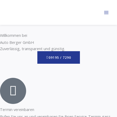
Zum
Inhalt
springen
Willkommen bei
Auto Berger GmbH
Zuverlässig, transparent und günstig.
09195 / 7290
Termin vereinbaren
Rufen Sie uns an und vereinbaren Sie Ihren Service-Termin ganz