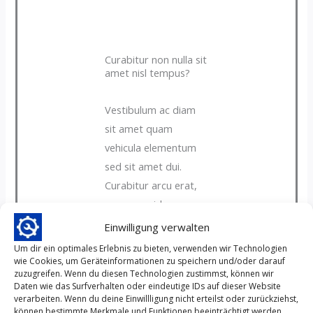
Curabitur non nulla sit
amet nisl tempus?
Vestibulum ac diam
sit amet quam
vehicula elementum
sed sit amet dui.
Curabitur arcu erat,
accumsan id
imperdiet et,
Einwilligung verwalten
porttitor at sem.
Um dir ein optimales Erlebnis zu bieten, verwenden wir Technologien
Curabitur arcu erat,
wie Cookies, um Geräteinformationen zu speichern und/oder darauf
zuzugreifen. Wenn du diesen Technologien zustimmst, können wir
accumsan id
Daten wie das Surfverhalten oder eindeutige IDs auf dieser Website
imperdiet et,
verarbeiten. Wenn du deine Einwillligung nicht erteilst oder zurückziehst,
können bestimmte Merkmale und Funktionen beeinträchtigt werden.